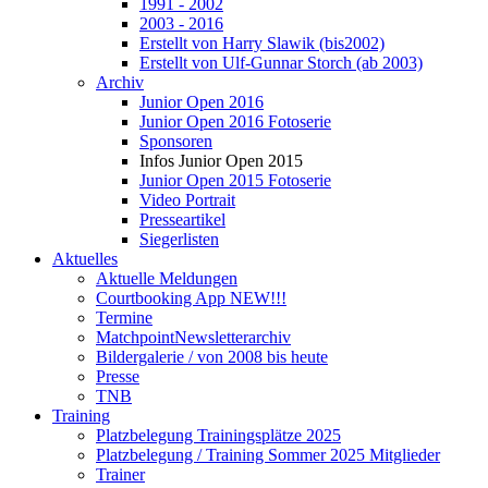
1991 - 2002
2003 - 2016
Erstellt von Harry Slawik (bis2002)
Erstellt von Ulf-Gunnar Storch (ab 2003)
Archiv
Junior Open 2016
Junior Open 2016 Fotoserie
Sponsoren
Infos Junior Open 2015
Junior Open 2015 Fotoserie
Video Portrait
Presseartikel
Siegerlisten
Aktuelles
Aktuelle Meldungen
Courtbooking App NEW!!!
Termine
Matchpoint
Newsletterarchiv
Bildergalerie / von 2008 bis heute
Presse
TNB
Training
Platzbelegung Trainingsplätze 2025
Platzbelegung / Training Sommer 2025 Mitglieder
Trainer