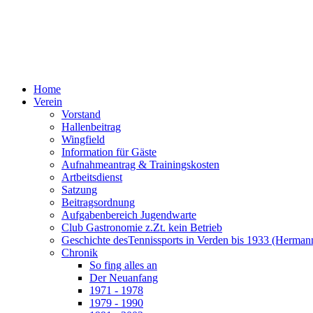
Home
Verein
Vorstand
Hallenbeitrag
Wingfield
Information für Gäste
Aufnahmeantrag & Trainingskosten
Artbeitsdienst
Satzung
Beitragsordnung
Aufgabenbereich Jugendwarte
Club Gastronomie z.Zt. kein Betrieb
Geschichte desTennissports in Verden bis 1933 (Herman
Chronik
So fing alles an
Der Neuanfang
1971 - 1978
1979 - 1990